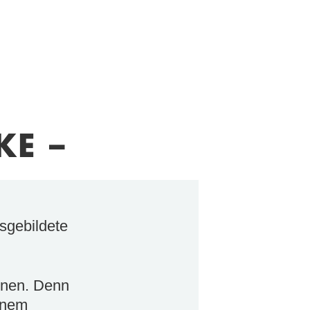
KE –
usgebildete
ernen. Denn
einem