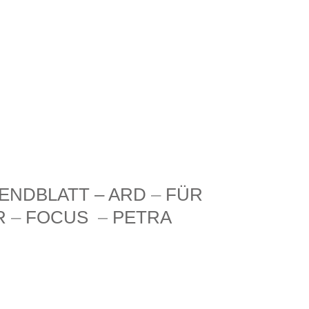
NDBLATT – ARD
–
FÜR
R
–
FOCUS
–
PETRA