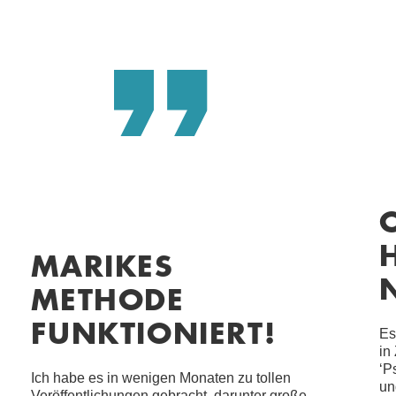
MARIKES
METHODE
FUNKTIONIERT!
Es
in
‘P
Ich habe es in wenigen Monaten zu tollen
un
Veröffentlichungen gebracht, darunter große