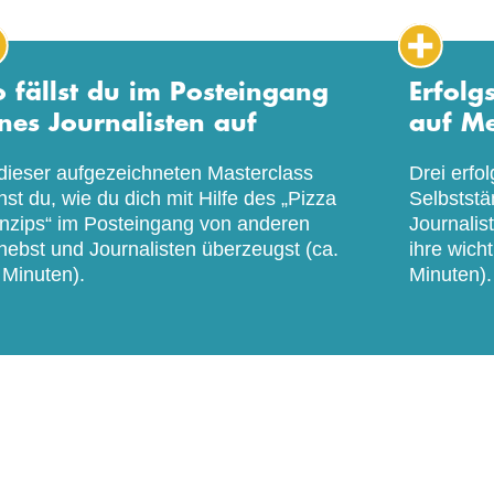
o fällst du im Posteingang
Erfolg
ines Journalisten auf
auf M
 dieser aufgezeichneten Masterclass
Drei erfo
rnst du, wie du dich mit Hilfe des „Pizza
Selbststä
inzips“ im Posteingang von anderen
Journalis
hebst und Journalisten überzeugst (ca.
ihre wich
 Minuten).
Minuten)