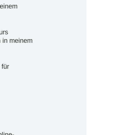
keinem
urs
rn in meinem
 für
line-