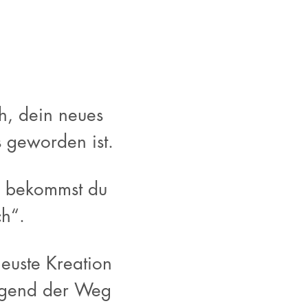
ch, dein neues
es geworden ist.
nn bekommst du
ch“.
neuste Kreation
engend der Weg