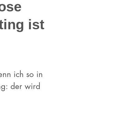
lose
ting ist
enn ich so in
ng: der wird