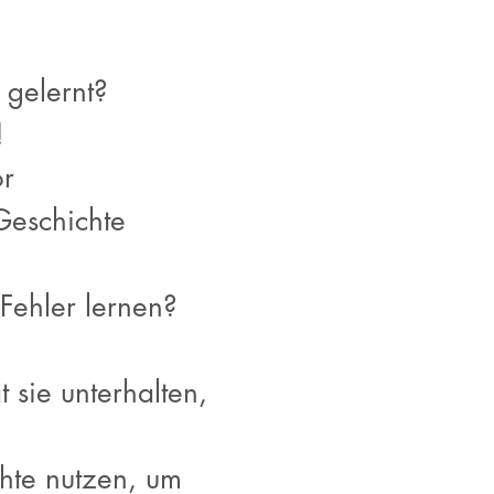
 gelernt?
e!
or
Geschichte
Fehler lernen?
 sie unterhalten,
hte nutzen, um