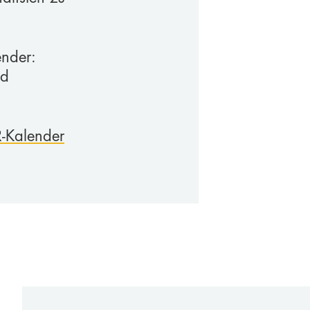
ender:
nd
R-Kalender