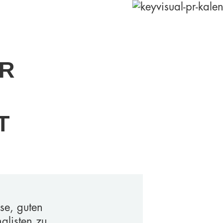
ÜR
T
se, guten
alisten zu