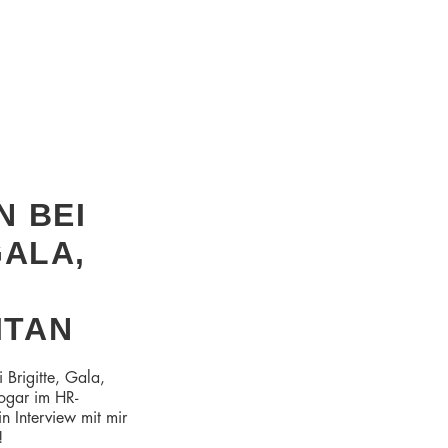
N BEI
GALA,
ITAN
 Brigitte, Gala,
ogar im HR-
 Interview mit mir
!