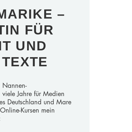
 MARIKE –
TIN FÜR
IT UND
 TEXTE
i Nannen-
 viele Jahre für Medien
imes Deutschland und Mare
n Online-Kursen mein
: