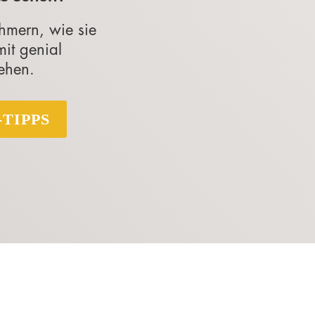
hmern, wie sie
mit genial
ehen.
-TIPPS