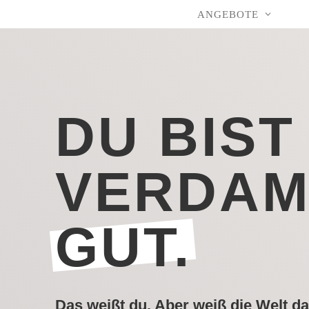
ANGEBOTE
Zum
Inhalt
springen
DU BIST
VERDA
GUT.
Das weißt du. Aber weiß die Welt d