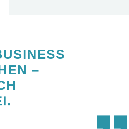
BUSINESS
HEN –
CH
I.