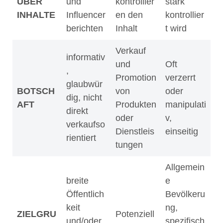
ÜBER
und
kontrollier
stark
INHALTE
Influencer
en den
kontrollier
berichten
Inhalt
t wird
Verkauf
informativ
und
Oft
,
Promotion
verzerrt
glaubwür
BOTSCH
von
oder
dig, nicht
AFT
Produkten
manipulati
direkt
oder
v,
verkaufso
Dienstleis
einseitig
rientiert
tungen
Allgemein
breite
e
Öffentlich
Bevölkeru
keit
ng,
ZIELGRU
Potenziell
und/oder
spezifisch