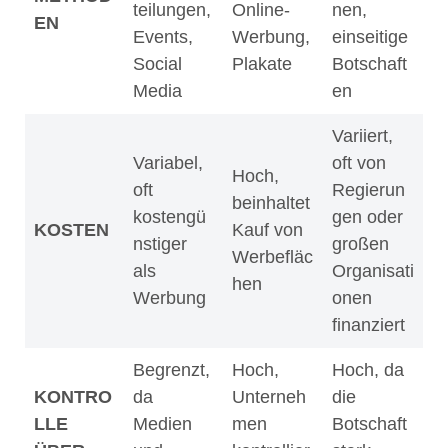
teilungen,
Online-
nen,
EN
Events,
Werbung,
einseitige
Social
Plakate
Botschaft
Media
en
Variiert,
Variabel,
oft von
Hoch,
oft
Regierun
beinhaltet
kostengü
gen oder
KOSTEN
Kauf von
nstiger
großen
Werbefläc
als
Organisati
hen
Werbung
onen
finanziert
Begrenzt,
Hoch,
Hoch, da
KONTRO
da
Unterneh
die
LLE
Medien
men
Botschaft